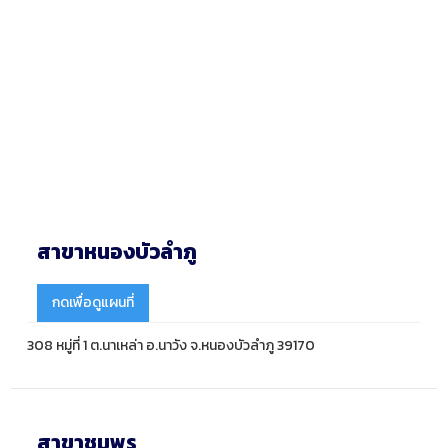
สาขาหนองบัวลำภู
กดเพื่อดูแผนที่
308 หมู่ที่ 1 ต.นาเหล่า อ.นาวัง จ.หนองบัวลำภู 39170
สาขาชุมพร